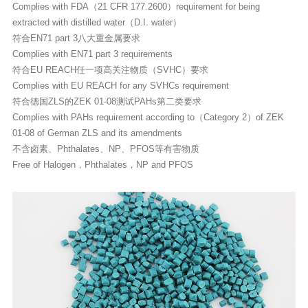
Complies with FDA（21 CFR 177.2600）requirement for being
extracted with distilled water（D.I. water）
符合EN71 part 3八大重金属要求
Complies with EN71 part 3 requirements
符合EU REACH任一项高关注物质（SVHC）要求
Complies with EU REACH for any SVHCs requirement
符合德国ZLS的ZEK 01-08测试PAHs第二类要求
Complies with PAHs requirement according to（Category 2）of ZEK
01-08 of German ZLS and its amendments
不含卤素、Phthalates、NP、PFOS等有害物质
Free of Halogen，Phthalates，NP and PFOS