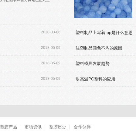
线华杰新材料官方网站已正式上...
2020-03-06
塑料制品上写着 pp是什么意思
2018-05-09
注塑制品颜色不均的原因
2018-05-09
塑料模具发展趋势
2018-05-09
耐高温PC塑料的应用
塑胶产品
市场资讯
塑胶历史
合作伙伴