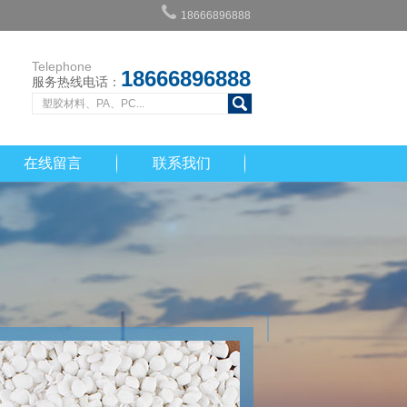
18666896888
Telephone
18666896888
服务热线电话：
在线留言
联系我们