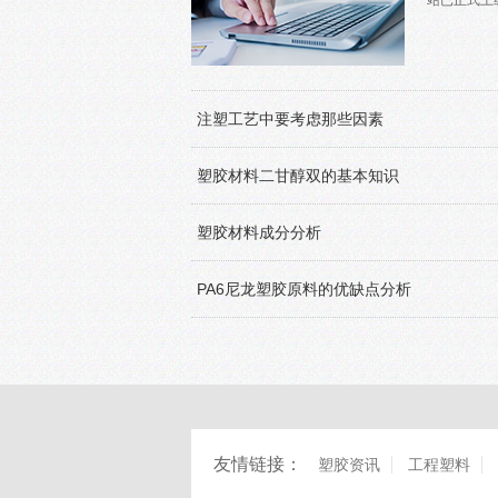
站已正式上
注塑工艺中要考虑那些因素
塑胶材料二甘醇双的基本知识
塑胶材料成分分析
PA6尼龙塑胶原料的优缺点分析
友情链接：
塑胶资讯
工程塑料