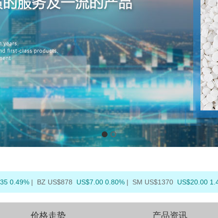
35 0.49%
| BZ US$878
US$7.00 0.80%
| SM US$1370
US$20.00 1
价格走势
产品资讯