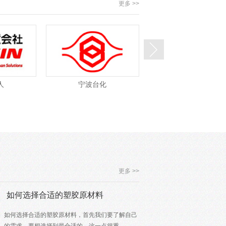
更多 >>
人
宁波台化
茂名石化
更多 >>
如何选择合适的塑胶原材料
如何选择合适的塑胶原材料，首先我们要了解自己